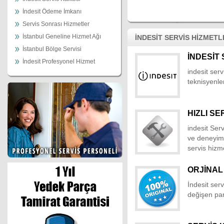
İndesit Ödeme İmkanı
Servis Sonrası Hizmetler
İstanbul Geneline Hizmet Ağı
İNDESİT SERVİS HİZMETL
İstanbul Bölge Servisi
İNDESİT 
İndesit Profesyonel Hizmet
indesit serv
teknisyenler
HIZLI SE
indesit Ser
ve deneyiml
servis hizm
ORJİNAL
İndesit ser
değişen parç