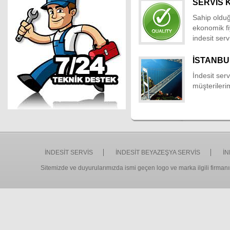
SERVİS 
Sahip olduğ
ekonomik fi
indesit serv
İSTANBU
İndesit serv
müşterileri
İNDESİT SERVİS
İNDESİT BEYAZEŞYA SERVİS
İN
Sitemizde ve duyurularımızda ismi geçen logo ve marka ilgili firmanın 