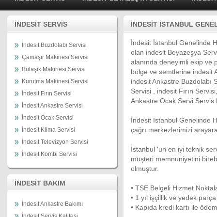
İNDESİT SERVİS
İNDESİT İSTANBUL GENEL
İndesit İstanbul Genelinde Hi
İndesit Buzdolabı Servisi
olan indesit Beyazeşya Servis
Çamaşır Makinesi Servisi
alanında deneyimli ekip ve p
Bulaşık Makinesi Servisi
bölge ve semtlerine indesit 
indesit Ankastre Buzdolabı S
Kurutma Makinesi Servisi
Servisi , indesit Fırın Servis
İndesit Fırın Servisi
Ankastre Ocak Servi Servis 
İndesit Ankastre Servisi
İndesit Ocak Servisi
İndesit İstanbul Genelinde 
çağrı merkezlerimizi arayarak
İndesit Klima Servisi
İndesit Televizyon Servisi
İstanbul 'un en iyi teknik se
İndesit Kombi Servisi
müşteri memnuniyetini birebi
olmuştur.
İNDESİT BAKIM
• TSE Belgeli Hizmet Noktal
• 1 yıl işçillik ve yedek parça
İndesit Ankastre Bakımı
• Kapıda kredi kartı ile öde
İndesit Servis Kalitesi