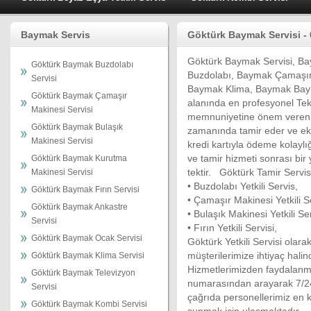
Baymak Servis
Göktürk Baymak Servisi - 
Göktürk Baymak Servisi, B
Göktürk Baymak Buzdolabı
Buzdolabı, Baymak Çamaşır
Servisi
Baymak Klima, Baymak Bayma
Göktürk Baymak Çamaşır
alanında en profesyonel Tekn
Makinesi Servisi
memnuniyetine önem veren k
Göktürk Baymak Bulaşık
zamanında tamir eder ve eko
Makinesi Servisi
kredi kartıyla ödeme kolayl
ve tamir hizmeti sonrası bir
Göktürk Baymak Kurutma
tektir. Göktürk Tamir Servis
Makinesi Servisi
• Buzdolabı Yetkili Servis,
Göktürk Baymak Fırın Servisi
• Çamaşır Makinesi Yetkili S
Göktürk Baymak Ankastre
• Bulaşık Makinesi Yetkili Ser
Servisi
• Fırın Yetkili Servisi,
Göktürk Baymak Ocak Servisi
Göktürk Yetkili Servisi olar
müşterilerimize ihtiyaç halin
Göktürk Baymak Klima Servisi
Hizmetlerimizden faydalanm
Göktürk Baymak Televizyon
numarasından arayarak 7/24 
Servisi
çağrıda personellerimiz en kı
Göktürk Baymak Kombi Servisi