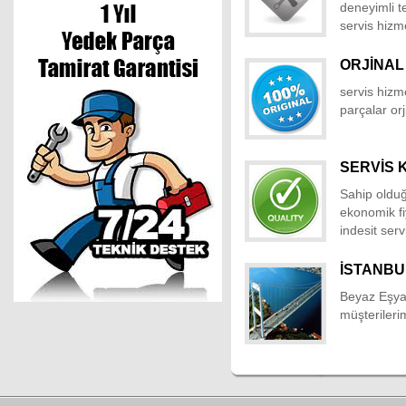
deneyimli t
servis hizm
ORJİNAL
servis hizm
parçalar orj
SERVİS 
Sahip olduğ
ekonomik fi
indesit serv
İSTANBU
Beyaz Eşya 
müşterileri