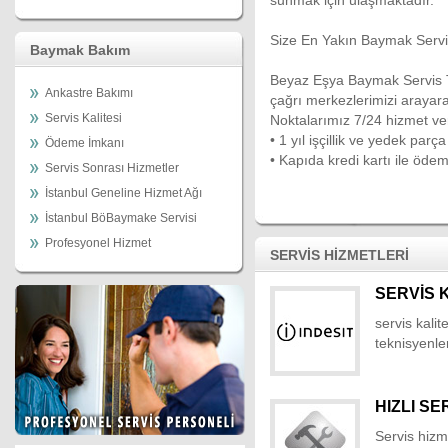
sunmak için ulaşmaktadır.
Size En Yakın Baymak Servi
Baymak Bakım
Beyaz Eşya Baymak Servis T
Ankastre Bakımı
çağrı merkezlerimizi arayara
Servis Kalitesi
Noktalarımız 7/24 hizmet ve
• 1 yıl işçillik ve yedek parça
Ödeme İmkanı
• Kapıda kredi kartı ile öde
Servis Sonrası Hizmetler
İstanbul Geneline Hizmet Ağı
İstanbul BöBaymake Servisi
Profesyonel Hizmet
SERVİS HİZMETLERİ
SERVİS 
servis kalit
teknisyenler
HIZLI SE
Servis hizm